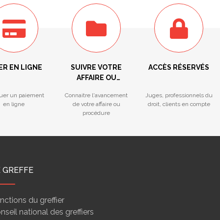
ER EN LIGNE
SUIVRE VOTRE
ACCÈS RÉSERVÉS
AFFAIRE OU
PROCÉDURE
tuer un paiement
Connaitre l'avancement
Juges, professionnels du
en ligne
de votre affaire ou
droit, clients en compte
procédure
E GREFFE
nctions du greffier
nseil national des greffiers