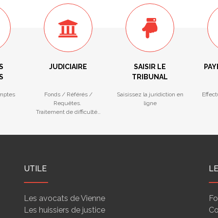
S
JUDICIAIRE
SAISIR LE
PAY
S
TRIBUNAL
mptes
Fonds / Référés /
Saisissez la juridiction en
Effec
Requêtes.
ligne
Traitement de difficultés
des entreprises
UTILE
L
Les avocats de Vienne
Fo
Les huissiers de justice
Co