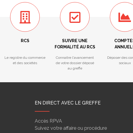
RCS
SUIVRE UNE
COMPTE
FORMALITÉ AU RCS
ANNUEL
Le registre du commerce
Connaitre l'avancement
Déposer des co
et des sociétés
de votre dossier déposé
sociaux
au greffe
EN DIRECT AVEC LE GREFFE
Accès RPVA
Suivez votre affaire ou procédure