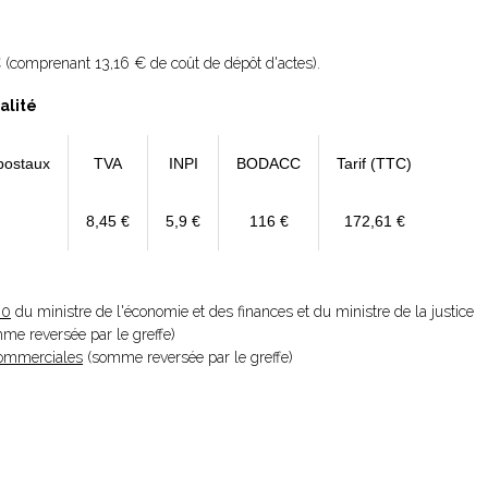
 (comprenant 13,16 € de coût de dépôt d'actes).
alité
postaux
TVA
INPI
BODACC
Tarif (TTC)
8,45 €
5,9 €
116 €
172,61 €
20
du ministre de l'économie et des finances et du ministre de la justice
omme reversée par le greffe)
 Commerciales
(somme reversée par le greffe)