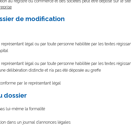
tion au registre du commerce et des sociétés peut être déposé sur le site
reprise
ssier de modification
représentant légal ou par toute personne habilitée par les textes régissant
pital
 représentant légal ou par toute personne habilitée par les textes régissan
d’une délibération distincte et n’a pas été déposée au greffe
 conforme par le représentant légal
au dossier
 pas lui-même la formalité
ation dans un journal d’annonces légales