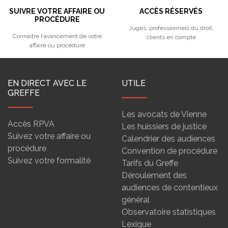
SUIVRE VOTRE AFFAIRE OU
ACCÈS RÉSERVÉS
PROCÉDURE
Juges, professionnels du droit,
Connaitre l'avancement de votre
clients en compte
affaire ou procédure
EN DIRECT AVEC LE
UTILE
GREFFE
Les avocats de Vienne
Accès RPVA
Les huissiers de justice
Suivez votre affaire ou
Calendrier des audiences
procédure
Convention de procédure
Suivez votre formalité
Tarifs du Greffe
Déroulement des
audiences de contentieux
général
Observatoire statistiques
Lexique