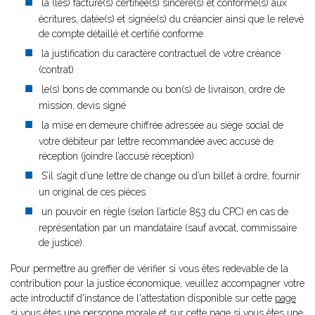
la (les) facture(s) certifiée(s) sincère(s) et conforme(s) aux
écritures, datée(s) et signée(s) du créancier ainsi que le relevé
de compte détaillé et certifié conforme
la justification du caractère contractuel de votre créance
(contrat)
le(s) bons de commande ou bon(s) de livraison, ordre de
mission, devis signé
la mise en demeure chiffrée adressée au siège social de
votre débiteur par lettre recommandée avec accusé de
réception (joindre l’accusé réception)
S’il s’agit d’une lettre de change ou d’un billet à ordre, fournir
un original de ces pièces
un pouvoir en règle (selon l’article 853 du CPC) en cas de
représentation par un mandataire (sauf avocat, commissaire
de justice).
Pour permettre au greffier de vérifier si vous êtes redevable de la
contribution pour la justice économique, veuillez accompagner votre
acte introductif d'instance de l'attestation disponible sur cette
page
si vous êtes une personne morale et sur cette
page
si vous êtes une