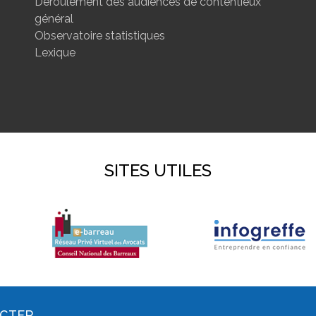
Déroulement des audiences de contentieux
général
Observatoire statistiques
Lexique
SITES UTILES
ACTER