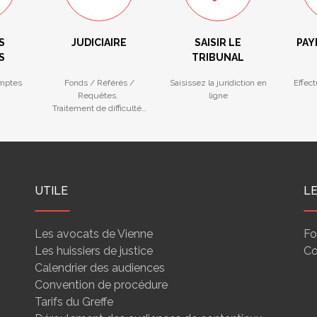
S
JUDICIAIRE
SAISIR LE
PAY
S
TRIBUNAL
mptes
Fonds / Référés /
Saisissez la juridiction en
Effec
Requêtes.
ligne
Traitement de difficultés
des entreprises
UTILE
L
Les avocats de Vienne
Fo
Les huissiers de justice
Co
Calendrier des audiences
Convention de procédure
Tarifs du Greffe