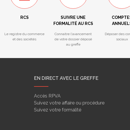
RCS
SUIVRE UNE
COMPTE
FORMALITÉ AU RCS
ANNUEL
Le registre du commerce
Connaitre l'avancement
Déposer des co
et des sociétés
de votre dossier déposé
sociaux
au greffe
EN DIRECT AVEC LE GREFFE
Accès RPVA
Suivez votre affaire ou procédure
Suivez votre formalité