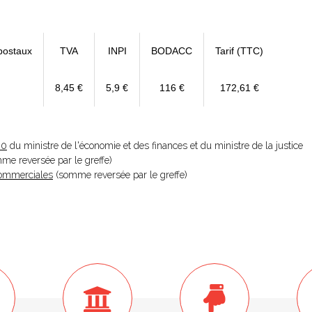
postaux
TVA
INPI
BODACC
Tarif (TTC)
8,45 €
5,9 €
116 €
172,61 €
20
du ministre de l'économie et des finances et du ministre de la justice
omme reversée par le greffe)
 Commerciales
(somme reversée par le greffe)