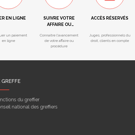
ER EN LIGNE
SUIVRE VOTRE
ACCÈS RÉSERVÉS
AFFAIRE OU
PROCÉDURE
tuer un paiement
Connaitre l'avancement
Juges, professionnels du
en ligne
de votre affaire ou
droit, clients en compte
procédure
E GREFFE
nctions du greffier
nseil national des greffiers