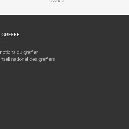
procédure
E GREFFE
nctions du greffier
nseil national des greffiers