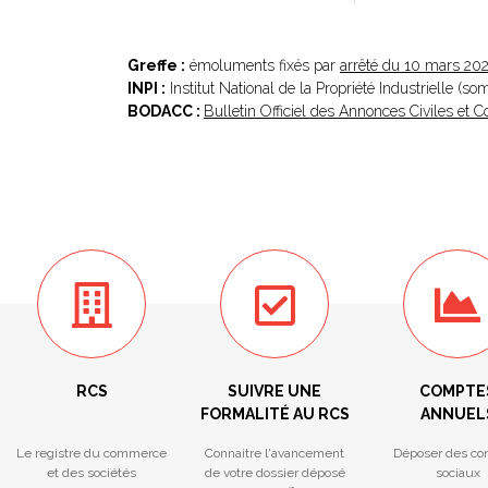
Greffe :
émoluments fixés par
arrêté du 10 mars 20
INPI :
Institut National de la Propriété Industrielle (s
BODACC :
Bulletin Officiel des Annonces Civiles et
RCS
SUIVRE UNE
COMPTE
FORMALITÉ AU RCS
ANNUEL
Le registre du commerce
Connaitre l'avancement
Déposer des co
et des sociétés
de votre dossier déposé
sociaux