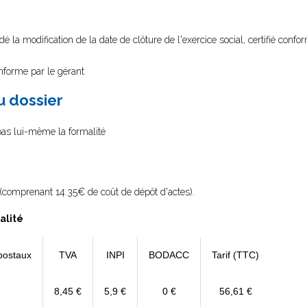
é la modification de la date de clôture de l'exercice social, certifié confo
onforme par le gérant
au dossier
 pas lui-même la formalité
(comprenant 14.35€ de coût de dépôt d'actes).
alité
postaux
TVA
INPI
BODACC
Tarif (TTC)
8,45 €
5,9 €
0 €
56,61 €