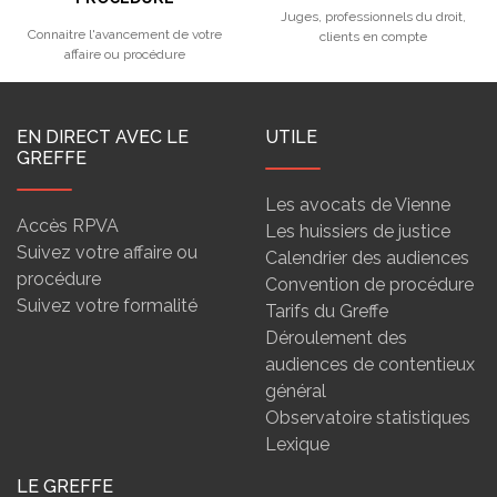
Juges, professionnels du droit,
Connaitre l'avancement de votre
clients en compte
affaire ou procédure
EN DIRECT AVEC LE
UTILE
GREFFE
Les avocats de Vienne
Accès RPVA
Les huissiers de justice
Suivez votre affaire ou
Calendrier des audiences
procédure
Convention de procédure
Suivez votre formalité
Tarifs du Greffe
Déroulement des
audiences de contentieux
général
Observatoire statistiques
Lexique
LE GREFFE