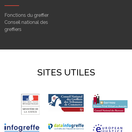
Fonctions du greffier
Conseil national des
greffiers
SITES UTILES