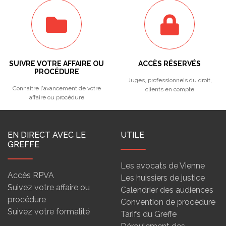
SUIVRE VOTRE AFFAIRE OU
ACCÈS RÉSERVÉS
PROCÉDURE
Juges, professionnels du droit,
Connaitre l'avancement de votre
clients en compte
affaire ou procédure
EN DIRECT AVEC LE
UTILE
GREFFE
Les avocats de Vienne
Accès RPVA
Les huissiers de justice
Suivez votre affaire ou
Calendrier des audiences
procédure
Convention de procédure
Suivez votre formalité
Tarifs du Greffe