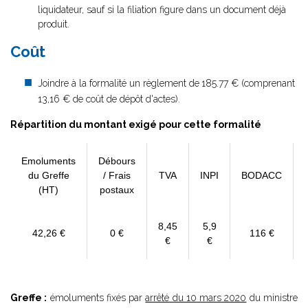
liquidateur, sauf si la filiation figure dans un document déjà
produit.
Coût
Joindre à la formalité un règlement de
185.77 € (comprenant
13,16 € de coût de dépôt d'actes).
Répartition du montant exigé pour cette formalité
Emoluments
Débours
du Greffe
/ Frais
TVA
INPI
BODACC
(HT)
postaux
8,45
5,9
42,26 €
0 €
116 €
€
€
Greffe :
émoluments fixés par
arrêté du 10 mars 2020
du ministre