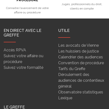
PROCÉDURE
Juges, professionnels du droit,
Connaitre l'avancement de votre
clients en compte
affaire ou procédure
EN DIRECT AVEC LE
UTILE
GREFFE
Les avocats de Vienne
Accès RPVA
Les huissiers de justice
Suivez votre affaire ou
Calendrier des audiences
procédure
Convention de procédure
Suivez votre formalité
Tarifs du Greffe
Déroulement des
audiences de contentieux
général
Observatoire statistiques
Lexique
LE GREFFE