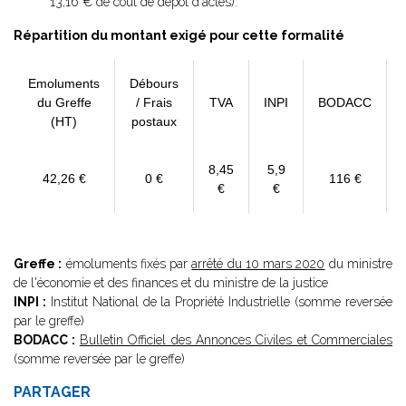
13,16 € de coût de dépôt d'actes).
Répartition du montant exigé pour cette formalité
Emoluments
Débours
du Greffe
/ Frais
TVA
INPI
BODACC
(HT)
postaux
8,45
5,9
42,26 €
0 €
116 €
€
€
Greffe :
émoluments fixés par
arrêté du 10 mars 2020
du ministre
de l'économie et des finances et du ministre de la justice
INPI :
Institut National de la Propriété Industrielle (somme reversée
par le greffe)
BODACC :
Bulletin Officiel des Annonces Civiles et Commerciales
(somme reversée par le greffe)
PARTAGER