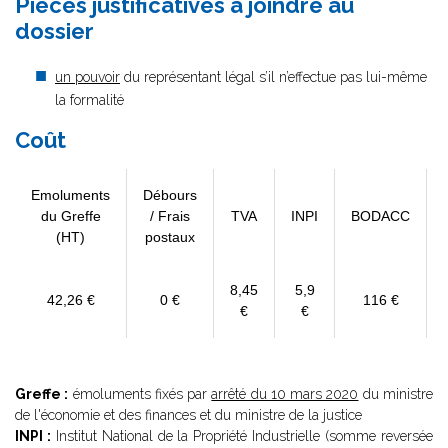
Pièces justificatives à joindre au
dossier
un pouvoir
du représentant légal s’il n’effectue pas lui-même
la formalité
Coût
Emoluments
Débours
du Greffe
/ Frais
TVA
INPI
BODACC
(HT)
postaux
8,45
5,9
42,26 €
0 €
116 €
€
€
Greffe :
émoluments fixés par
arrêté du 10 mars 2020
du ministre
de l'économie et des finances et du ministre de la justice
INPI :
Institut National de la Propriété Industrielle (somme reversée