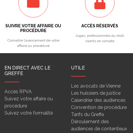
SUIVRE VOTRE AFFAIRE OU
ACCÈS RÉSERVÉS
PROCÉDURE
Juges, professionnels du droit,
Connaitre l'avancement de votre
clients en compte
affaire ou procédure
EN DIRECT AVEC LE
UTILE
GREFFE
Les avocats de Vienne
Accès RPVA
Les huissiers de justice
Suivez votre affaire ou
Calendrier des audiences
procédure
Convention de procédure
Suivez votre formalité
Tarifs du Greffe
Déroulement des
audiences de contentieux