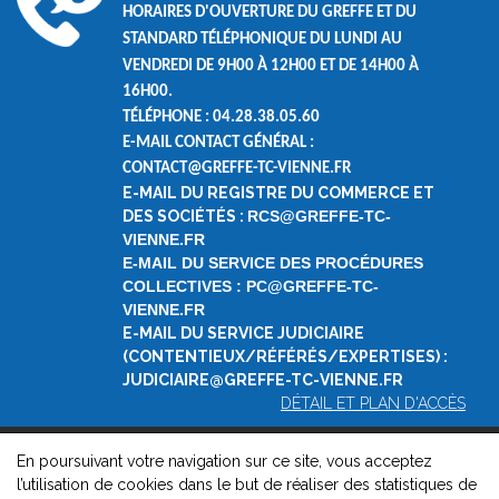
HORAIRES D'OUVERTURE DU GREFFE ET DU
STANDARD TÉLÉPHONIQUE DU LUNDI AU
VENDREDI DE
9H00 À 12H00 ET DE
14H00 À
16H00.
TÉLÉPHONE : 04.28.38.05.60
E-MAIL CONTACT GÉNÉRAL :
CONTACT@GREFFE-TC-VIENNE.FR
E-MAIL DU REGISTRE DU COMMERCE ET
DES SOCIÉTÉS :
RCS@GREFFE-TC-
VIENNE.FR
E-MAIL DU SERVICE DES PROCÉDURES
COLLECTIVES : PC@GREFFE-TC-
VIENNE.FR
E-MAIL DU SERVICE JUDICIAIRE
(CONTENTIEUX/RÉFÉRÉS/EXPERTISES) :
JUDICIAIRE@GREFFE-TC-VIENNE.FR
DÉTAIL ET PLAN D'ACCÈS
En poursuivant votre navigation sur ce site, vous acceptez
© 2026, Greffe du Tribunal de Commerce de Vienne -
Mentions
l’utilisation de cookies dans le but de réaliser des statistiques de
légales
-
Contact
-
Gestion des cookies
-
Politique de