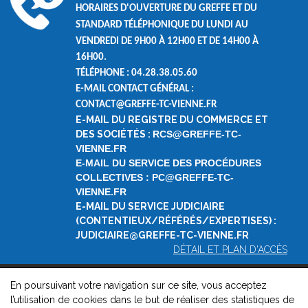
HORAIRES D'OUVERTURE DU GREFFE ET DU
STANDARD TÉLÉPHONIQUE DU LUNDI AU
VENDREDI DE
9H00 À 12H00 ET DE
14H00 À
16H00.
TÉLÉPHONE : 04.28.38.05.60
E-MAIL CONTACT GÉNÉRAL :
CONTACT@GREFFE-TC-VIENNE.FR
E-MAIL DU REGISTRE DU COMMERCE ET
DES SOCIÉTÉS :
RCS@GREFFE-TC-
VIENNE.FR
E-MAIL DU SERVICE DES PROCÉDURES
COLLECTIVES : PC@GREFFE-TC-
VIENNE.FR
E-MAIL DU SERVICE JUDICIAIRE
(CONTENTIEUX/RÉFÉRÉS/EXPERTISES) :
JUDICIAIRE@GREFFE-TC-VIENNE.FR
DÉTAIL ET PLAN D'ACCÈS
En poursuivant votre navigation sur ce site, vous acceptez
© 2026, Greffe du Tribunal de Commerce de Vienne -
Mentions
l’utilisation de cookies dans le but de réaliser des statistiques de
légales
-
Contact
-
Gestion des cookies
-
Politique de