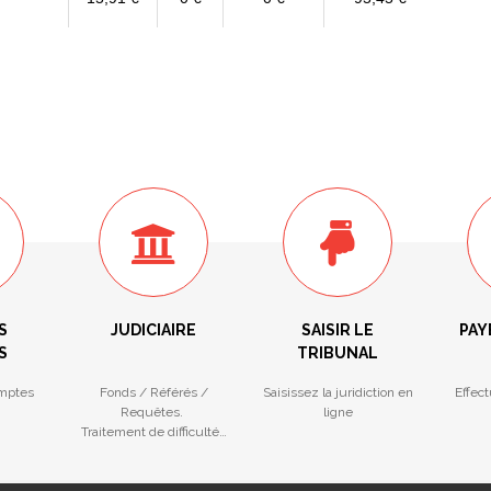
S
JUDICIAIRE
SAISIR LE
PAY
S
TRIBUNAL
mptes
Fonds / Référés /
Saisissez la juridiction en
Effec
Requêtes.
ligne
Traitement de difficultés
des entreprises