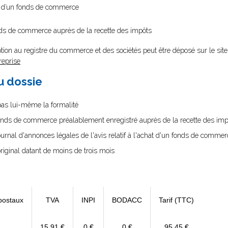
on d’un fonds de commerce
onds de commerce auprès de la recette des impôts
tion au registre du commerce et des sociétés peut être déposé sur le site
reprise
au dossie
 pas lui-même la formalité
fonds de commerce préalablement enregistré auprès de la recette des imp
ournal d'annonces légales de l'avis relatif à l'achat d'un fonds de commer
 original datant de moins de trois mois
postaux
TVA
INPI
BODACC
Tarif (TTC)
15,91 €
0 €
0 €
95,45 €