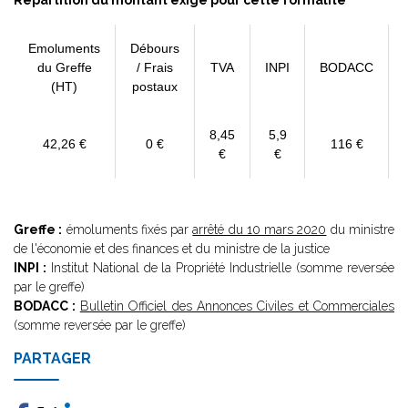
Répartition du montant exigé pour cette formalité
Emoluments
Débours
du Greffe
/ Frais
TVA
INPI
BODACC
(HT)
postaux
8,45
5,9
42,26 €
0 €
116 €
€
€
Greffe :
émoluments fixés par
arrêté du 10 mars 2020
du ministre
de l'économie et des finances et du ministre de la justice
INPI :
Institut National de la Propriété Industrielle (somme reversée
par le greffe)
BODACC :
Bulletin Officiel des Annonces Civiles et Commerciales
(somme reversée par le greffe)
PARTAGER