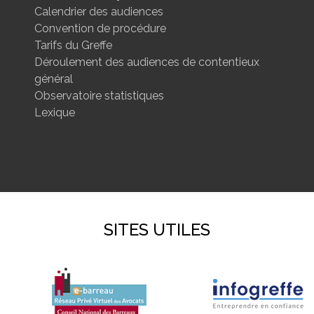
Calendrier des audiences
Convention de procédure
Tarifs du Greffe
Déroulement des audiences de contentieux
général
Observatoire statistiques
Lexique
SITES UTILES