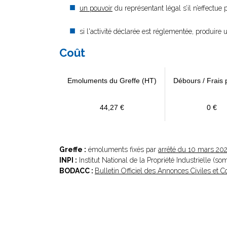
un pouvoir
du représentant légal s’il n’effectue
si l'activité déclarée est réglementée, produire 
Coût
Emoluments du Greffe (HT)
Débours / Frais 
44,27 €
0 €
Greffe :
émoluments fixés par
arrêté du 10 mars 20
INPI :
Institut National de la Propriété Industrielle (s
BODACC :
Bulletin Officiel des Annonces Civiles et