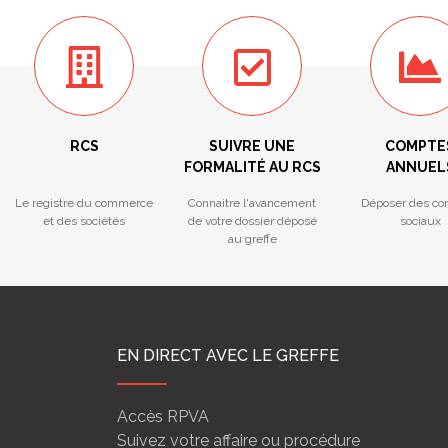
RCS
SUIVRE UNE
COMPTE
FORMALITÉ AU RCS
ANNUEL
Le registre du commerce
Connaitre l'avancement
Déposer des co
et des sociétés
de votre dossier déposé
sociaux
au greffe
EN DIRECT AVEC LE GREFFE
Accès RPVA
Suivez votre affaire ou procédure