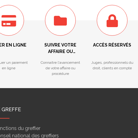
ER EN LIGNE
SUIVRE VOTRE
ACCÈS RÉSERVÉS
AFFAIRE OU
PROCÉDURE
tuer un paiement
Connaitre l'avancement
Juges, professionnels du
en ligne
de votre affaire ou
droit, clients en compte
procédure
E GREFFE
nctions du greffier
nseil national des greffiers