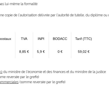
 pas lui-même la formalité
une copie de l'autorisation délivrée par l'autorité de tutelle, du diplôme ou
postaux
TVA
INPI
BODACC
Tarif (TTC)
8,85 €
5,9 €
0 €
59,02 €
20
du ministre de l'économie et des finances et du ministre de la justice
omme reversée par le greffe)
 Commerciales
(somme reversée par le greffe)