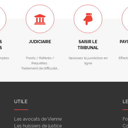
S
JUDICIAIRE
SAISIR LE
PAY
S
TRIBUNAL
mptes
Fonds / Référés /
Saisissez la juridiction en
Effec
Requêtes.
ligne
Traitement de difficultés
des entreprises
UTILE
L
Les avocats de Vienne
Fo
Les huissiers de justice
Co