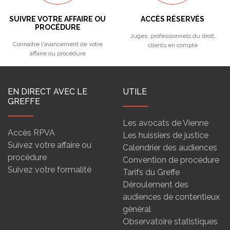
SUIVRE VOTRE AFFAIRE OU
ACCÈS RÉSERVÉS
PROCÉDURE
Juges, professionnels du droit,
Connaitre l'avancement de votre
clients en compte
affaire ou procédure
EN DIRECT AVEC LE
UTILE
GREFFE
Les avocats de Vienne
Accès RPVA
Les huissiers de justice
Suivez votre affaire ou
Calendrier des audiences
procédure
Convention de procédure
Suivez votre formalité
Tarifs du Greffe
Déroulement des
audiences de contentieux
général
Observatoire statistiques