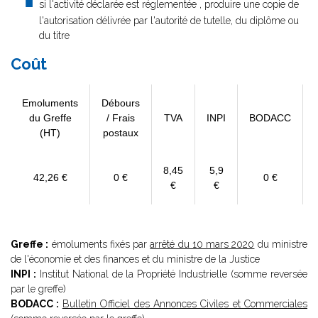
si l'activité déclarée est réglementée , produire une copie de
l'autorisation délivrée par l'autorité de tutelle, du diplôme ou
du titre
Coût
Emoluments
Débours
du Greffe
/ Frais
TVA
INPI
BODACC
(HT)
postaux
8,45
5,9
42,26 €
0 €
0 €
€
€
Greffe :
émoluments fixés par
arrêté du 10 mars 2020
du ministre
de l'économie et des finances et du ministre de la Justice
INPI :
Institut National de la Propriété Industrielle (somme reversée
par le greffe)
BODACC :
Bulletin Officiel des Annonces Civiles et Commerciales