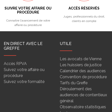
SUIVRE VOTRE AFFAIRE OU
ACCÈS RÉSERVÉS
PROCÉDURE
Juges, professionnels du droit,
Connaitre l'avancement de votre
clients en compte
affaire ou procédure
EN DIRECT AVEC LE
UTILE
GREFFE
Les avocats de Vienne
Accès RPVA
Les huissiers de justice
Suivez votre affaire ou
Calendrier des audiences
procédure
Convention de procédure
Suivez votre formalité
Tarifs du Greffe
Déroulement des
audiences de contentieux
général
Observatoire statistiques