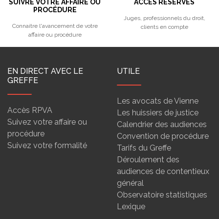
SUIVRE VOTRE AFFAIRE OU
ACCÈS RÉSERVÉS
PROCÉDURE
Juges, professionnels du droit,
Connaitre l'avancement de votre
clients en compte
affaire ou procédure
EN DIRECT AVEC LE
UTILE
GREFFE
Les avocats de Vienne
Accès RPVA
Les huissiers de justice
Suivez votre affaire ou
Calendrier des audiences
procédure
Convention de procédure
Suivez votre formalité
Tarifs du Greffe
Déroulement des
audiences de contentieux
général
Observatoire statistiques
Lexique