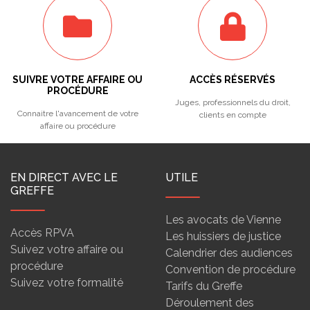
SUIVRE VOTRE AFFAIRE OU
ACCÈS RÉSERVÉS
PROCÉDURE
Juges, professionnels du droit,
Connaitre l'avancement de votre
clients en compte
affaire ou procédure
EN DIRECT AVEC LE
UTILE
GREFFE
Les avocats de Vienne
Accès RPVA
Les huissiers de justice
Suivez votre affaire ou
Calendrier des audiences
procédure
Convention de procédure
Suivez votre formalité
Tarifs du Greffe
Déroulement des