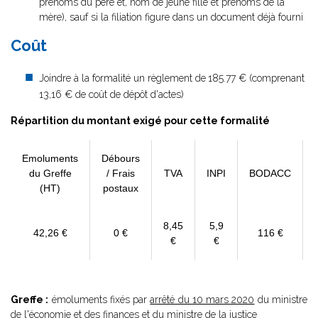
prénoms du père et, nom de jeune fille et prénoms de la
mère), sauf si la filiation figure dans un document déjà fourni
Coût
Joindre à la formalité un règlement de
185.77 € (comprenant
13,16 € de coût de dépôt d'actes)
Répartition du montant exigé pour cette formalité
Emoluments
Débours
du Greffe
/ Frais
TVA
INPI
BODACC
(HT)
postaux
8,45
5,9
42,26 €
0 €
116 €
€
€
Greffe :
émoluments fixés par
arrêté du 10 mars 2020
du ministre
de l'économie et des finances et du ministre de la justice