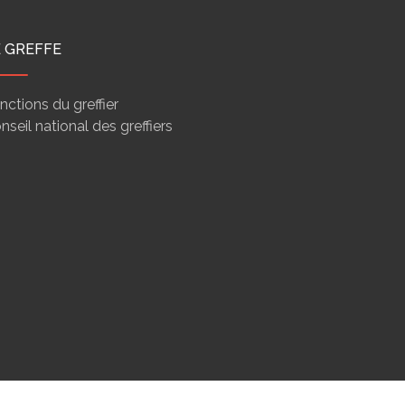
E GREFFE
nctions du greffier
nseil national des greffiers