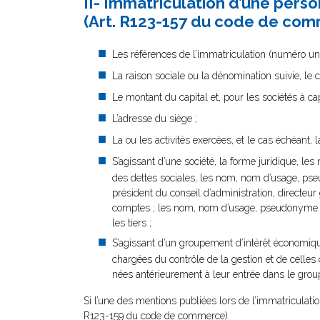
II- Immatriculation d’une per
(Art. R123-157 du code de com
Les références de l’immatriculation (numéro uniqu
La raison sociale ou la dénomination suivie, le
Le montant du capital et, pour les sociétés à cap
L’adresse du siège ;
La ou les activités exercées, et le cas échéant,
S’agissant d’une société, la forme juridique, 
des dettes sociales, les nom, nom d’usage, pse
président du conseil d’administration, directe
comptes ; les nom, nom d’usage, pseudonyme et
les tiers ;
S’agissant d’un groupement d’intérêt économi
chargées du contrôle de la gestion et de celle
nées antérieurement à leur entrée dans le gro
Si l’une des mentions publiées lors de l’immatriculatio
R123-159 du code de commerce).