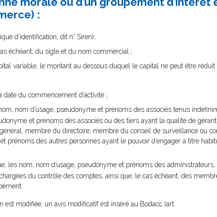
sonne morale ou d’un groupement d’intérê
merce) :
e d’identification, dit n° Siren);
 cas échéant, du sigle et du nom commercial ;
ital variable, le montant au dessous duquel le capital ne peut être réduit 
 la date du commencement d’activité ;
les nom, nom d’usage, pseudonyme et prénoms des associés tenus indéfini
udonyme et prénoms des associés ou des tiers ayant la qualité de gérant,
ur général, membre du directoire, membre du conseil de surveillance ou 
 prénoms des autres personnes ayant le pouvoir d’engager à titre habitu
que, les nom, nom d’usage, pseudonyme et prénoms des administrateurs,
s chargées du contrôle des comptes, ainsi que, le cas échéant, des memb
upement.
n est modifiée, un avis modificatif est inséré au Bodacc (art.