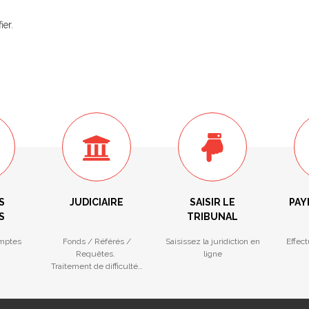
ier.
S
JUDICIAIRE
SAISIR LE
PAY
S
TRIBUNAL
mptes
Fonds / Référés /
Saisissez la juridiction en
Effec
Requêtes.
ligne
Traitement de difficultés
des entreprises