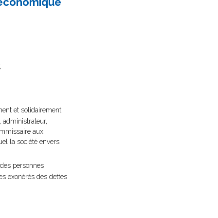
t économique
;
ment et solidairement
 administrateur,
commissaire aux
el la société envers
 des personnes
res exonérés des dettes