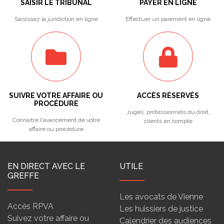
SAISIR LE TRIBUNAL
PAYER EN LIGNE
Saisissez la juridiction en ligne
Effectuer un paiement en ligne
SUIVRE VOTRE AFFAIRE OU
ACCÈS RÉSERVÉS
PROCÉDURE
Juges, professionnels du droit,
Connaitre l'avancement de votre
clients en compte
affaire ou procédure
EN DIRECT AVEC LE
UTILE
GREFFE
Les avocats de Vienne
Accès RPVA
Les huissiers de justice
Suivez votre affaire ou
Calendrier des audiences