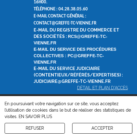
16H00.
TÉLÉPHONE : 04.28.38.05.60
E-MAIL CONTACT GÉNÉRAL :
CONTACT@GREFFE-TC-VIENNE.FR
E-MAIL DU REGISTRE DU COMMERCE ET
DES SOCIÉTÉS :
RCS@GREFFE-TC-
VIENNE.FR
E-MAIL DU SERVICE DES PROCÉDURES
COLLECTIVES : PC@GREFFE-TC-
VIENNE.FR
E-MAIL DU SERVICE JUDICIAIRE
(CONTENTIEUX/RÉFÉRÉS/EXPERTISES) :
JUDICIAIRE@GREFFE-TC-VIENNE.FR
DÉTAIL ET PLAN D'ACCÈS
En poursuivant votre navigation sur ce site, vous acceptez
© 2026, Greffe du Tribunal de Commerce de Vienne -
Mentions
l’utilisation de cookies dans le but de réaliser des statistiques de
légales
-
Contact
-
Gestion des cookies
-
Politique de
visites.
EN SAVOIR PLUS
confidentialité et de cookies
Version : 1.8.1
REFUSER
ACCEPTER